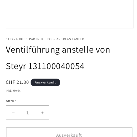
Medien
1
in
STEYRAHOLIC PARTNERSHOP – ANDREAS LANTER
Modal
Ventilführung anstelle von
öffnen
Steyr 131100040054
Normaler
CHF 21.30
Ausverkauft
Preis
inkl. MwSt.
Anzahl
Verringere
Erhöhe
die
die
Menge
Menge
für
für
Ausverkauft