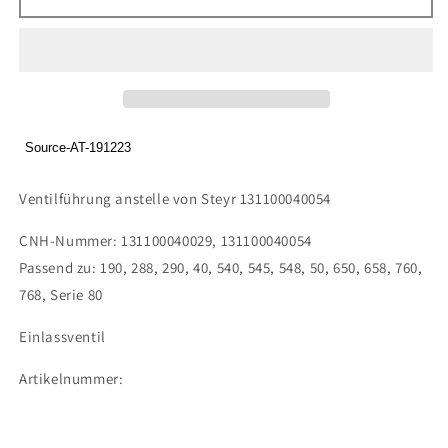
Ventilführung
Ventilführung
anstelle
anstelle
von
von
Steyr
Steyr
131100040054
131100040054
Source-AT-191223
Ventilführung anstelle von Steyr 131100040054
CNH-Nummer: 131100040029, 131100040054
Passend zu: 190, 288, 290, 40, 540, 545, 548, 50, 650, 658, 760,
768, Serie 80
Einlassventil
Artikelnummer: