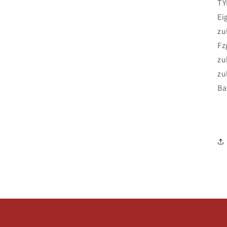
TY
Ei
zu
Fz
zu
zu
Ba