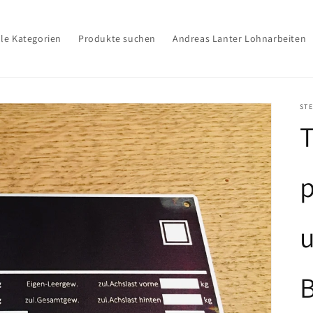
lle Kategorien
Produkte suchen
Andreas Lanter Lohnarbeiten
ST
T
p
u