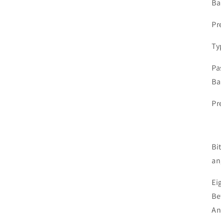
Ba
Pre
Ty
Pa
Ba
Pre
Bi
an
Ei
Be
An