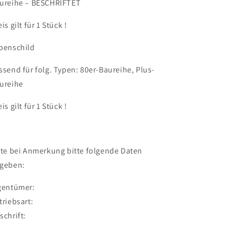
ureihe – BESCHRIFTET
is gilt für 1 Stück !
penschild
ssend für folg. Typen: 80er-Baureihe, Plus-
ureihe
is gilt für 1 Stück !
tte bei Anmerkung bitte folgende Daten
geben:
gentümer:
triebsart:
schrift: