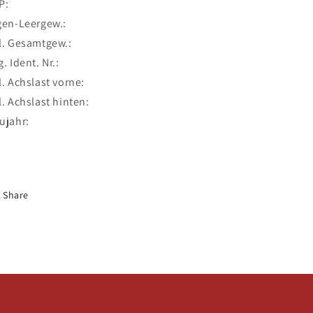
P:
gen-Leergew.:
l. Gesamtgew.:
g. Ident. Nr.:
l. Achslast vorne:
l. Achslast hinten:
ujahr:
Share