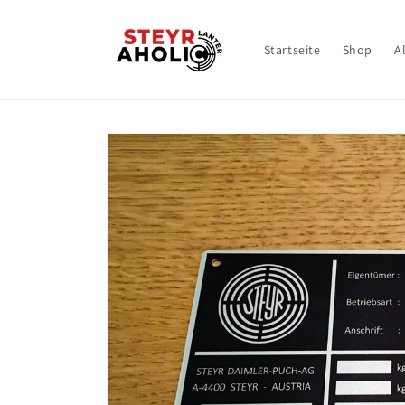
Direkt
zum
Inhalt
Startseite
Shop
A
Zu
Produktinformationen
springen