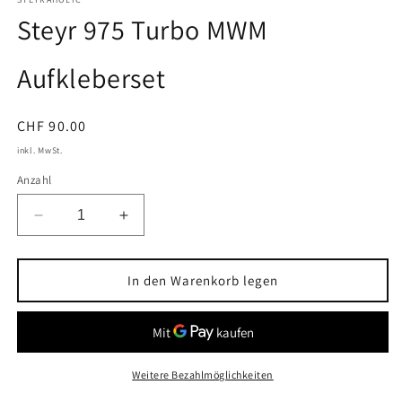
in
Modal
Steyr 975 Turbo MWM
öffnen
Aufkleberset
Normaler
CHF 90.00
Preis
inkl. MwSt.
Anzahl
Verringere
Erhöhe
die
die
Menge
Menge
für
für
In den Warenkorb legen
Steyr
Steyr
975
975
Turbo
Turbo
MWM
MWM
Aufkleberset
Aufkleberset
Weitere Bezahlmöglichkeiten