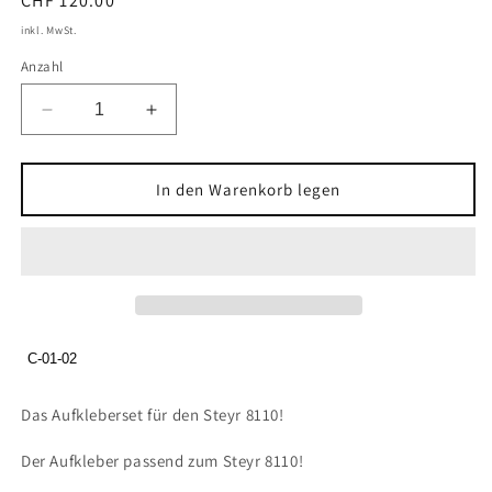
Normaler
CHF 120.00
Preis
inkl. MwSt.
Anzahl
Verringere
Erhöhe
die
die
Menge
Menge
für
für
In den Warenkorb legen
Steyr
Steyr
8110
8110
Turbo
Turbo
Aufkleberset
Aufkleberset
C-01-02
Das Aufkleberset für den Steyr 8110!
Der Aufkleber passend zum Steyr 8110!