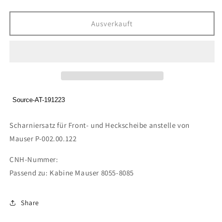
die
die
Menge
Menge
für
für
Ausverkauft
Scharniersatz
Scharniersatz
für
für
Front-
Front-
und
und
Heckscheibe
Heckscheibe
anstelle
anstelle
von
von
Source-AT-191223
Mauser
Mauser
P-
P-
Scharniersatz für Front- und Heckscheibe anstelle von
002.00.122
002.00.122
Mauser P-002.00.122
CNH-Nummer:
Passend zu: Kabine Mauser 8055-8085
Share