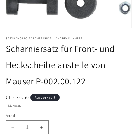
Medien
1
in
STEYRAHOLIC PARTNERSHOP – ANDREAS LANTER
Modal
Scharniersatz für Front- und
öffnen
Heckscheibe anstelle von
Mauser P-002.00.122
Normaler
CHF 26.60
Ausverkauft
Preis
inkl. MwSt.
Anzahl
Verringere
Erhöhe