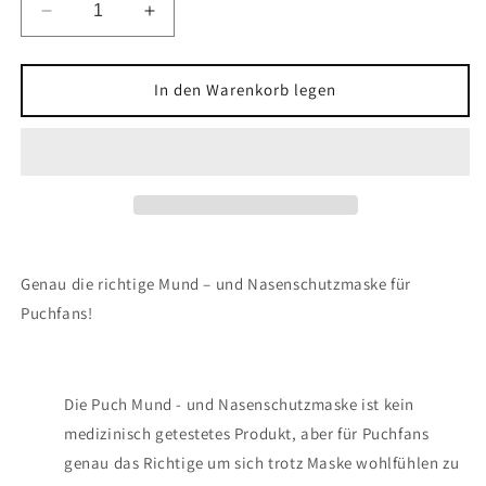
Verringere
Erhöhe
die
die
Menge
Menge
für
für
In den Warenkorb legen
Puch
Puch
-
-
Mundschutzmaske
Mundschutzmaske
Genau die richtige Mund – und Nasenschutzmaske für
Puchfans!
Die Puch Mund - und Nasenschutzmaske ist kein
medizinisch getestetes Produkt, aber für Puchfans
genau das Richtige um sich trotz Maske wohlfühlen zu