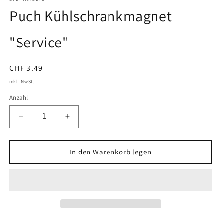
Modal
Puch Kühlschrankmagnet
öffnen
"Service"
Normaler
CHF 3.49
Preis
inkl. MwSt.
Anzahl
Verringere
Erhöhe
die
die
Menge
Menge
für
für
In den Warenkorb legen
Puch
Puch
Kühlschrankmagnet
Kühlschrankmagnet
&quot;Service&quot;
&quot;Service&quot;