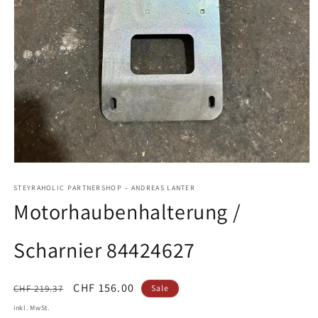
Medien
1
in
STEYRAHOLIC PARTNERSHOP – ANDREAS LANTER
Modal
Motorhaubenhalterung /
öffnen
Scharnier 84424627
Normaler
Verkaufspreis
CHF 156.00
CHF 219.37
Sale
Preis
inkl. MwSt.