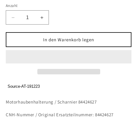
Anzahl
Verringere
Erhöhe
die
die
Menge
Menge
für
für
In den Warenkorb legen
Motorhaubenhalterung
Motorhaubenhalterung
/
/
Scharnier
Scharnier
84424627
84424627
Source-AT-191223
Motorhaubenhalterung / Scharnier 84424627
CNH-Nummer /
Original Ersatzteilnummer:
84424627