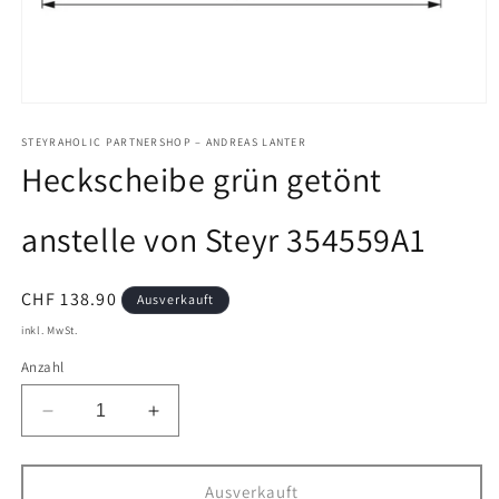
Medien
1
in
STEYRAHOLIC PARTNERSHOP – ANDREAS LANTER
Modal
Heckscheibe grün getönt
öffnen
anstelle von Steyr 354559A1
Normaler
CHF 138.90
Ausverkauft
Preis
inkl. MwSt.
Anzahl
Verringere
Erhöhe
die
die
Menge
Menge
für
für
Ausverkauft