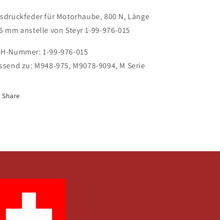
anstelle
anstelle
sdruckfeder für Motorhaube, 800 N, Länge
von
von
Steyr
Steyr
5 mm anstelle von Steyr 1-99-976-015
1-
1-
99-
99-
H-Nummer: 1-99-976-015
976-
976-
ssend zu: M948-975, M9078-9094, M Serie
015
015
Share