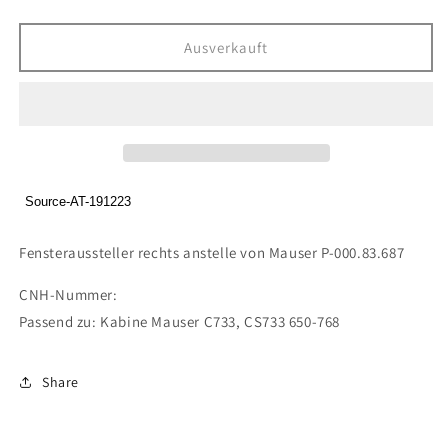
die
die
Menge
Menge
für
für
Ausverkauft
Fensteraussteller
Fensteraussteller
rechts
rechts
anstelle
anstelle
von
von
Mauser
Mauser
P-
P-
000.83.687
000.83.687
Source-AT-191223
Fensteraussteller rechts anstelle von Mauser P-000.83.687
CNH-Nummer:
Passend zu: Kabine Mauser C733, CS733 650-768
Share