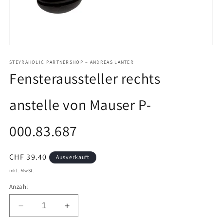
Medien
1
in
STEYRAHOLIC PARTNERSHOP – ANDREAS LANTER
Modal
Fensteraussteller rechts
öffnen
anstelle von Mauser P-
000.83.687
Normaler
CHF 39.40
Ausverkauft
Preis
inkl. MwSt.
Anzahl
Verringere
Erhöhe