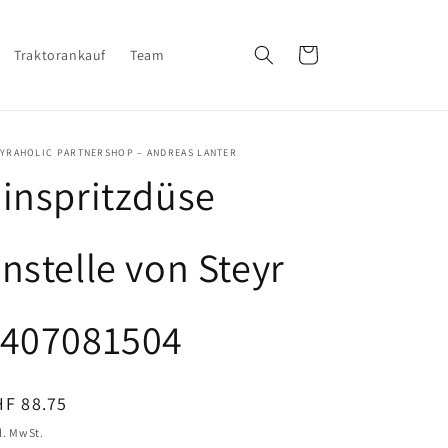
Warenkorb
Traktorankauf
Team
EYRAHOLIC PARTNERSHOP – ANDREAS LANTER
inspritzdüse
nstelle von Steyr
1407081504
ormaler
HF 88.75
eis
l. MwSt.