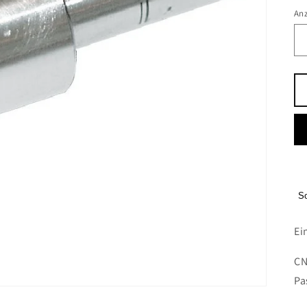
An
S
Ei
CN
Pa