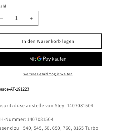
zahl
Verringere
Erhöhe
die
die
Menge
Menge
für
für
In den Warenkorb legen
Einspritzdüse
Einspritzdüse
anstelle
anstelle
von
von
Steyr
Steyr
1407081504
1407081504
Weitere Bezahlmöglichkeiten
ource-AT-191223
nspritzdüse anstelle von Steyr 1407081504
H-Nummer: 1407081504
ssend zu: 540, 545, 50, 650, 760, 8165 Turbo