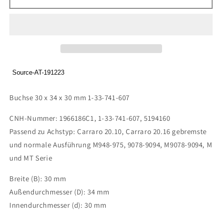
Buchse
Buchse
30
30
x
x
34
34
x
x
30
30
mm
mm
Source-AT-191223
1-
1-
33-
33-
Buchse 30 x 34 x 30 mm 1-33-741-607
741-
741-
607
607
CNH-Nummer: 1966186C1, 1-33-741-607, 5194160
Passend zu Achstyp: Carraro 20.10, Carraro 20.16 gebremste
und normale Ausführung M948-975, 9078-9094, M9078-9094, M
und MT Serie
Breite (B): 30 mm
Außendurchmesser (D): 34 mm
Innendurchmesser (d): 30 mm