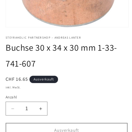
Medien
1
in
STEYRAHOLIC PARTNERSHOP – ANDREAS LANTER
Modal
Buchse 30 x 34 x 30 mm 1-33-
öffnen
741-607
Normaler
CHF 16.65
Ausverkauft
Preis
inkl. MwSt.
Anzahl
Verringere
Erhöhe
die
die
Menge
Menge
für
für
Ausverkauft