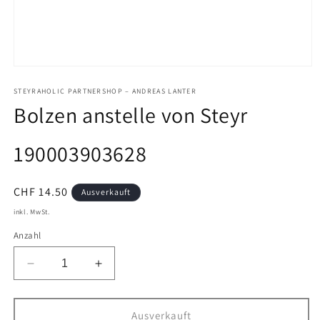
Medien
1
in
STEYRAHOLIC PARTNERSHOP – ANDREAS LANTER
Modal
Bolzen anstelle von Steyr
öffnen
190003903628
Normaler
CHF 14.50
Ausverkauft
Preis
inkl. MwSt.
Anzahl
Verringere
Erhöhe
die
die
Menge
Menge
für
für
Ausverkauft