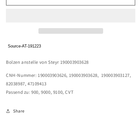
Bolzen
Bolzen
anstelle
anstelle
von
von
Steyr
Steyr
190003903628
190003903628
Source-AT-191223
Bolzen anstelle von Steyr 190003903628
CNH-Nummer: 190003903626, 190003903628, 190003903127,
82038987, 47109413
Passend zu: 900, 9000, 9100, CVT
Share