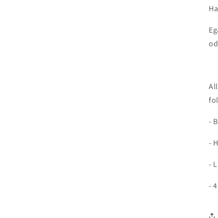
Ha
Eg
od
Al
fo
- 
- 
- 
- 