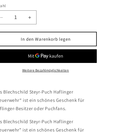
zahl
Verringere
Erhöhe
die
die
Menge
Menge
für
für
In den Warenkorb legen
Blechschild
Blechschild
Steyr-
Steyr-
Puch
Puch
Haflinger
Haflinger
&quot;Feuerwehr&quot;
&quot;Feuerwehr&quot;
Weitere Bezahlmöglichkeiten
s Blechschild Steyr-Puch Haflinger
euerwehr“ ist ein schönes Geschenk für
flinger-Besitzer oder Puchfans.
s Blechschild Steyr-Puch Haflinger
euerwehr" ist ein schönes Geschenk für