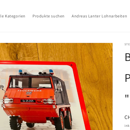
lle Kategorien
Produkte suchen
Andreas Lanter Lohnarbeiten
ST
B
P
N
C
Pr
ink