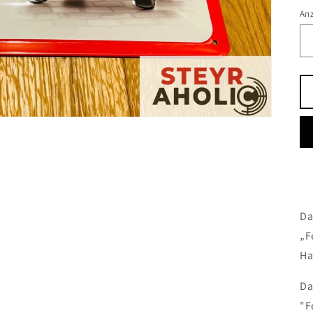
An
Da
„F
Ha
Da
"F