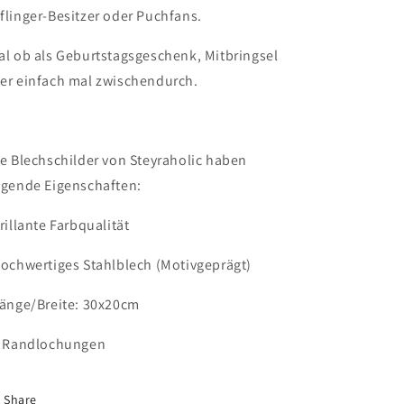
flinger-Besitzer oder Puchfans.
al ob als Geburtstagsgeschenk, Mitbringsel
er einfach mal zwischendurch.
le Blechschilder von Steyraholic haben
lgende Eigenschaften:
Brillante Farbqualität
Hochwertiges Stahlblech (Motivgeprägt)
Länge/Breite: 30x20cm
4 Randlochungen
Share