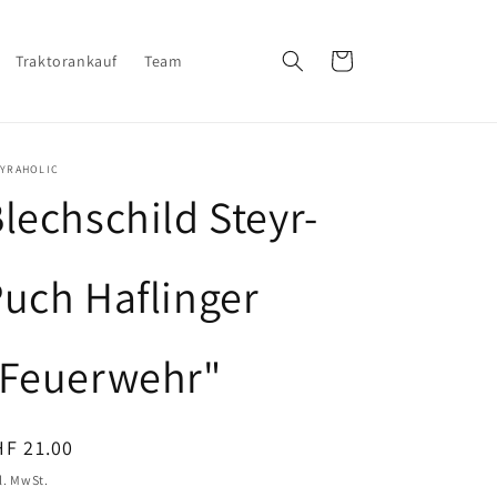
Warenkorb
Traktorankauf
Team
EYRAHOLIC
lechschild Steyr-
uch Haflinger
"Feuerwehr"
ormaler
HF 21.00
eis
l. MwSt.