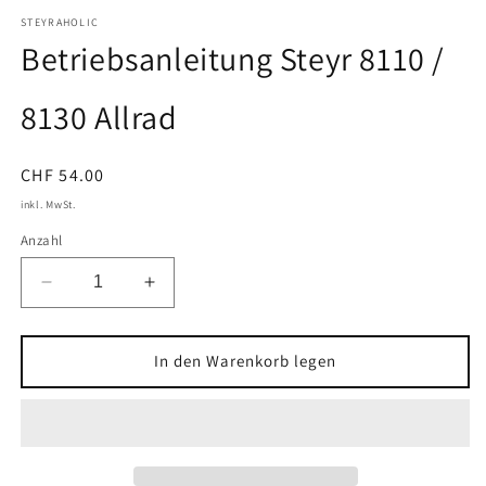
1
in
STEYRAHOLIC
Modal
Betriebsanleitung Steyr 8110 /
öffnen
8130 Allrad
Normaler
CHF 54.00
Preis
inkl. MwSt.
Anzahl
Verringere
Erhöhe
die
die
Menge
Menge
für
für
In den Warenkorb legen
Betriebsanleitung
Betriebsanleitung
Steyr
Steyr
8110
8110
/
/
8130
8130