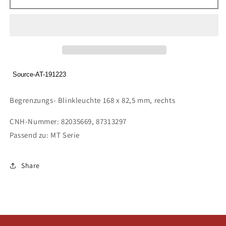
Begrenzungs-
Begrenzungs-
Blinkleuchte
Blinkleuchte
168
168
x
x
82,5
82,5
mm,
mm,
rechts
rechts
Source-AT-191223
Begrenzungs- Blinkleuchte 168 x 82,5 mm, rechts
CNH-Nummer: 82035669, 87313297
Passend zu: MT Serie
Share