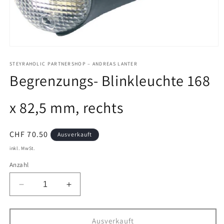
Medien
1
in
STEYRAHOLIC PARTNERSHOP – ANDREAS LANTER
Modal
Begrenzungs- Blinkleuchte 168
öffnen
x 82,5 mm, rechts
Normaler
CHF 70.50
Ausverkauft
Preis
inkl. MwSt.
Anzahl
Verringere
Erhöhe
die
die
Menge
Menge
für
für
Ausverkauft