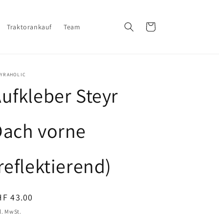
Warenkorb
Traktorankauf
Team
EYRAHOLIC
ufkleber Steyr
Dach vorne
reflektierend)
ormaler
HF 43.00
eis
l. MwSt.