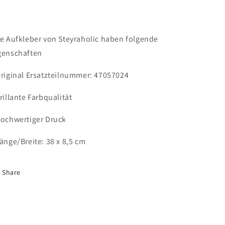
le Aufkleber von Steyraholic haben folgende
genschaften
Original Ersatzteilnummer:
47057024
Brillante Farbqualität
Hochwertiger Druck
Länge/Breite: 38 x 8,5 cm
Share