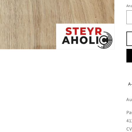
An
A-
Au
Pa
41
CV