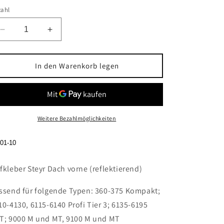
zahl
Verringere
Erhöhe
die
die
Menge
Menge
für
für
In den Warenkorb legen
Aufkleber
Aufkleber
Steyr
Steyr
Dach
Dach
vorne
vorne
(reflektierend)
(reflektierend)
Weitere Bezahlmöglichkeiten
01-10
fkleber Steyr Dach vorne (reflektierend)
ssend für folgende Typen:
360-375 Kompakt;
10-4130, 6115-6140 Profi Tier 3; 6135-6195
T; 9000 M und MT, 9100 M und MT