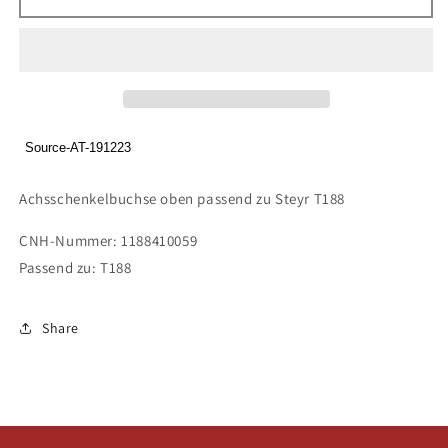
Achsschenkelbuchse
Achsschenkelbuchse
oben
oben
passend
passend
zu
zu
Steyr
Steyr
T188
T188
Source-AT-191223
Achsschenkelbuchse oben passend zu Steyr T188
CNH-Nummer: 1188410059
Passend zu: T188
Share