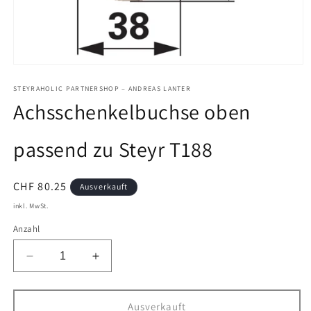
Medien
1
in
STEYRAHOLIC PARTNERSHOP – ANDREAS LANTER
Modal
Achsschenkelbuchse oben
öffnen
passend zu Steyr T188
Normaler
CHF 80.25
Ausverkauft
Preis
inkl. MwSt.
Anzahl
Verringere
Erhöhe
die
die
Menge
Menge
für
für
Ausverkauft